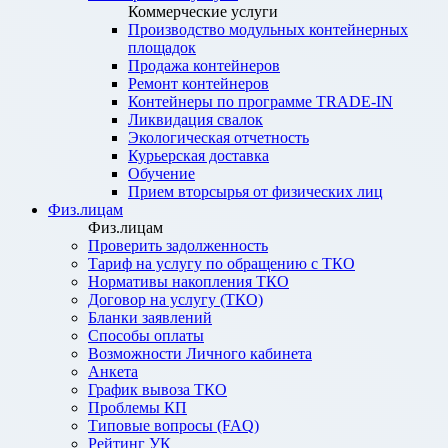
Коммерческие услуги
Производство модульных контейнерных
площадок
Продажа контейнеров
Ремонт контейнеров
Контейнеры по программе TRADE-IN
Ликвидация свалок
Экологическая отчетность
Курьерская доставка
Обучение
Прием вторсырья от физических лиц
Физ.лицам
Физ.лицам
Проверить задолженность
Тариф на услугу по обращению с ТКО
Нормативы накопления ТКО
Договор на услугу (ТКО)
Бланки заявлений
Способы оплаты
Возможности Личного кабинета
Анкета
График вывоза ТКО
Проблемы КП
Типовые вопросы (FAQ)
Рейтинг УК