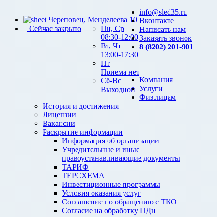
info@sled35.ru
Череповец, Менделеева 10
Вконтакте
Сейчас закрыто
Пн, Ср
Написать нам
08:30-12:00
Заказать звонок
Вт, Чт
8 (8202) 201-901
13:00-17:30
Пт
Приема нет
Компания
Сб-Вс
Услуги
Выходной
Физ.лицам
История и достижения
Лицензии
Вакансии
Раскрытие информации
Информация об организации
Учредительные и иные
правоустанавливающие документы
ТАРИФ
ТЕРСХЕМА
Инвестиционные программы
Условия оказания услуг
Соглашение по обращению с ТКО
Согласие на обработку ПДн