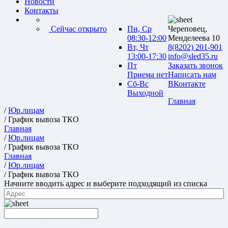
Новости
Контакты
Сейчас открыто
Пн, Ср
Череповец,
08:30-12:00
Менделеева 10
Вт, Чт
8(8202) 201-901
13:00-17:30
info@sled35.ru
Пт
Заказать звонок
Приема нет
Написать нам
Сб-Вс
ВКонтакте
Выходной
Главная
/
Юр.лицам
/ График вывоза ТКО
Главная
/
Юр.лицам
/ График вывоза ТКО
Главная
/
Юр.лицам
/ График вывоза ТКО
Начните вводить адрес и выберите подходящий из списка