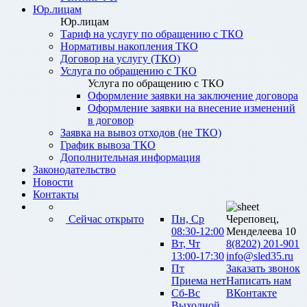
Юр.лицам
Юр.лицам
Тариф на услугу по обращению с ТКО
Нормативы накопления ТКО
Договор на услугу (ТКО)
Услуга по обращению с ТКО
Услуга по обращению с ТКО
Оформление заявки на заключение договора
Оформление заявки на внесение изменений
в договор
Заявка на вывоз отходов (не ТКО)
График вывоза ТКО
Дополнительная информация
Законодательство
Новости
Контакты
Сейчас открыто
Пн, Ср
Череповец,
08:30-12:00
Менделеева 10
Вт, Чт
8(8202) 201-901
13:00-17:30
info@sled35.ru
Пт
Заказать звонок
Приема нет
Написать нам
Сб-Вс
ВКонтакте
Выходной