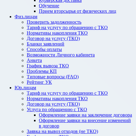
Курьерская доставка
Обучение
Прием вторсырья от физических лиц
Физ.лицам
Проверить задолженность
Тариф на услугу по обращению с ТКО
Нормативы накопления ТКО
Договор на услугу (ТКО)
Бланки заявлений
Способы оплаты
Возможности Личного кабинета
Анкета
График вывоза ТКО
Проблемы КП
Типовые вопросы (FAQ)
Рейтинг УК
Юр.лицам
Тариф на услугу по обращению с ТКО
Нормативы накопления ТКО
Договор на услугу (ТКО)
Услуга по обращению с ТКО
Оформление заявки на заключение договора
Оформление заявки на внесение изменений
в договор
Заявка на вывоз отходов (не ТКО)