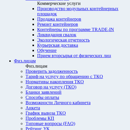
Коммерческие услуги
Производство модульных контейнерных
площадок
Продажа контейнеров
Ремонт контейнеров
Контейнеры по программе TRADE-IN
Ликвидация свалок
Экологическая отчетность
Курьерская доставка
Обучение
Прием вторсырья от физических лиц
Физ.лицам
Физ.лицам
Проверить задолженность
Тариф на услугу по обращению с ТКО
Нормативы накопления ТКО
Договор на услугу (ТКО)
Бланки заявлений
Способы оплаты
Возможности Личного кабинета
Анкета
График вывоза ТКО
Проблемы КП
Типовые вопросы (FAQ)
Рейтинг УК