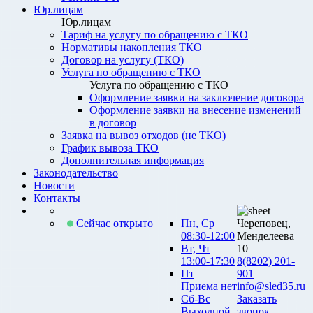
Юр.лицам
Юр.лицам
Тариф на услугу по обращению с ТКО
Нормативы накопления ТКО
Договор на услугу (ТКО)
Услуга по обращению с ТКО
Услуга по обращению с ТКО
Оформление заявки на заключение договора
Оформление заявки на внесение изменений
в договор
Заявка на вывоз отходов (не ТКО)
График вывоза ТКО
Дополнительная информация
Законодательство
Новости
Контакты
Сейчас открыто
Пн, Ср
Череповец,
08:30-12:00
Менделеева
Вт, Чт
10
13:00-17:30
8(8202) 201-
Пт
901
Приема нет
info@sled35.ru
Сб-Вс
Заказать
Выходной
звонок