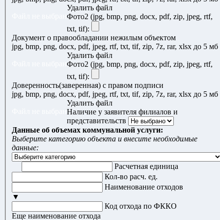
Удалить файл
Файл не выбран
Фото2 (jpg, bmp, png, docx, pdf, zip, jpeg, rtf,
txt, tif):
Документ о правообладании нежилым объектом
jpg, bmp, png, docx, pdf, jpeg, rtf, txt, tif, zip, 7z, rar, xlsx до 5 мб
Удалить файл
Файл не выбран
Фото2 (jpg, bmp, png, docx, pdf, zip, jpeg, rtf,
txt, tif):
Доверенность(заверенная) с правом подписи
jpg, bmp, png, docx, pdf, jpeg, rtf, txt, tif, zip, 7z, rar, xlsx до 5 мб
Удалить файл
Файл не выбран
Наличие у заявителя филиалов и
представительств
Данные об объемах коммунальной услуги:
Выберите категорию объекта и внесите необходимые
данные:
Расчетная единица
Кол-во расч. ед.
Наименование отходов
▼
Код отхода по ФККО
Еще наименование отхода