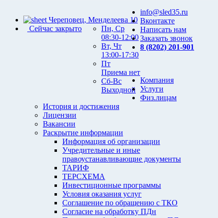
info@sled35.ru
Череповец, Менделеева 10
Вконтакте
Сейчас закрыто
Пн, Ср
Написать нам
08:30-12:00
Заказать звонок
Вт, Чт
8 (8202) 201-901
13:00-17:30
Пт
Приема нет
Компания
Сб-Вс
Услуги
Выходной
Физ.лицам
История и достижения
Лицензии
Вакансии
Раскрытие информации
Информация об организации
Учредительные и иные
правоустанавливающие документы
ТАРИФ
ТЕРСХЕМА
Инвестиционные программы
Условия оказания услуг
Соглашение по обращению с ТКО
Согласие на обработку ПДн