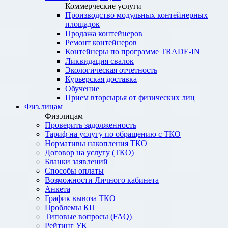
Коммерческие услуги
Производство модульных контейнерных
площадок
Продажа контейнеров
Ремонт контейнеров
Контейнеры по программе TRADE-IN
Ликвидация свалок
Экологическая отчетность
Курьерская доставка
Обучение
Прием вторсырья от физических лиц
Физ.лицам
Физ.лицам
Проверить задолженность
Тариф на услугу по обращению с ТКО
Нормативы накопления ТКО
Договор на услугу (ТКО)
Бланки заявлений
Способы оплаты
Возможности Личного кабинета
Анкета
График вывоза ТКО
Проблемы КП
Типовые вопросы (FAQ)
Рейтинг УК