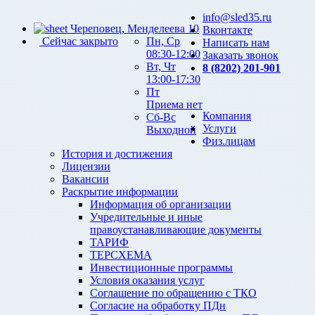
info@sled35.ru
Череповец, Менделеева 10
Вконтакте
Сейчас закрыто
Пн, Ср
Написать нам
08:30-12:00
Заказать звонок
Вт, Чт
8 (8202) 201-901
13:00-17:30
Пт
Приема нет
Компания
Сб-Вс
Услуги
Выходной
Физ.лицам
История и достижения
Лицензии
Вакансии
Раскрытие информации
Информация об организации
Учредительные и иные
правоустанавливающие документы
ТАРИФ
ТЕРСХЕМА
Инвестиционные программы
Условия оказания услуг
Соглашение по обращению с ТКО
Согласие на обработку ПДн