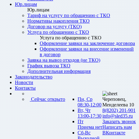
Юр.лицам
Юр.лицам
Тариф на услугу по обращению с ТКО
Нормативы накопления ТКО
Договор на услугу (ТКО)
Услуга по обращению с ТКО
Услуга по обращению с ТКО
Оформление заявки на заключение договора
Оформление заявки на внесение изменений
в договор
Заявка на вывоз отходов (не ТКО)
График вывоза ТКО
Дополнительная информация
Законодательство
Новости
Контакты
Сейчас открыто
Пн, Ср
Череповец,
08:30-12:00
Менделеева 10
Вт, Чт
8(8202) 201-901
13:00-17:30
info@sled35.ru
Пт
Заказать звонок
Приема нет
Написать нам
Сб-Вс
ВКонтакте
Выходной