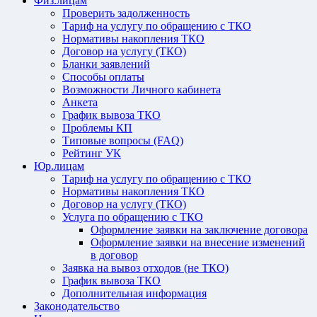
Физ.лицам
Проверить задолженность
Тариф на услугу по обращению с ТКО
Нормативы накопления ТКО
Договор на услугу (ТКО)
Бланки заявлений
Способы оплаты
Возможности Личного кабинета
Анкета
График вывоза ТКО
Проблемы КП
Типовые вопросы (FAQ)
Рейтинг УК
Юр.лицам
Тариф на услугу по обращению с ТКО
Нормативы накопления ТКО
Договор на услугу (ТКО)
Услуга по обращению с ТКО
Оформление заявки на заключение договора
Оформление заявки на внесение изменений
в договор
Заявка на вывоз отходов (не ТКО)
График вывоза ТКО
Дополнительная информация
Законодательство