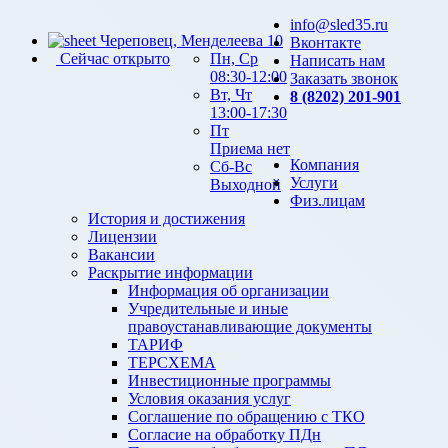
info@sled35.ru
Череповец, Менделеева 10
Вконтакте
Сейчас открыто
Пн, Ср
Написать нам
08:30-12:00
Заказать звонок
Вт, Чт
8 (8202) 201-901
13:00-17:30
Пт
Приема нет
Компания
Сб-Вс
Услуги
Выходной
Физ.лицам
История и достижения
Лицензии
Вакансии
Раскрытие информации
Информация об организации
Учредительные и иные
правоустанавливающие документы
ТАРИФ
ТЕРСХЕМА
Инвестиционные программы
Условия оказания услуг
Соглашение по обращению с ТКО
Согласие на обработку ПДн