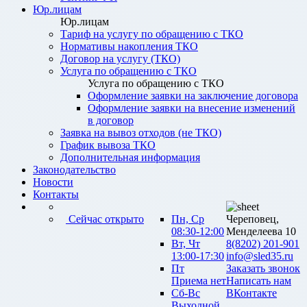
Юр.лицам
Юр.лицам
Тариф на услугу по обращению с ТКО
Нормативы накопления ТКО
Договор на услугу (ТКО)
Услуга по обращению с ТКО
Услуга по обращению с ТКО
Оформление заявки на заключение договора
Оформление заявки на внесение изменений
в договор
Заявка на вывоз отходов (не ТКО)
График вывоза ТКО
Дополнительная информация
Законодательство
Новости
Контакты
Сейчас открыто
Пн, Ср
Череповец,
08:30-12:00
Менделеева 10
Вт, Чт
8(8202) 201-901
13:00-17:30
info@sled35.ru
Пт
Заказать звонок
Приема нет
Написать нам
Сб-Вс
ВКонтакте
Выходной