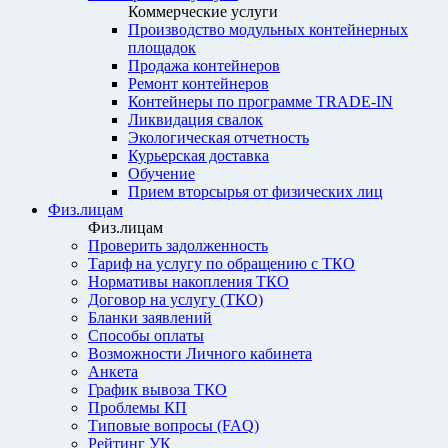
Коммерческие услуги
Производство модульных контейнерных
площадок
Продажа контейнеров
Ремонт контейнеров
Контейнеры по программе TRADE-IN
Ликвидация свалок
Экологическая отчетность
Курьерская доставка
Обучение
Прием вторсырья от физических лиц
Физ.лицам
Физ.лицам
Проверить задолженность
Тариф на услугу по обращению с ТКО
Нормативы накопления ТКО
Договор на услугу (ТКО)
Бланки заявлений
Способы оплаты
Возможности Личного кабинета
Анкета
График вывоза ТКО
Проблемы КП
Типовые вопросы (FAQ)
Рейтинг УК