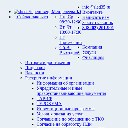
info@sled35.ru
Череповец, Менделеева 10
Вконтакте
Сейчас закрыто
Пн, Ср
Написать нам
08:30-12:00
Заказать звонок
Вт, Чт
8 (8202) 201-901
13:00-17:30
Пт
Приема нет
Компания
Сб-Вс
Услуги
Выходной
Физ.лицам
История и достижения
Лицензии
Вакансии
Раскрытие информации
Информация об организации
Учредительные и иные
правоустанавливающие документы
ТАРИФ
ТЕРСХЕМА
Инвестиционные программы
Условия оказания услуг
Соглашение по обращению с ТКО
Согласие на обработку ПДн