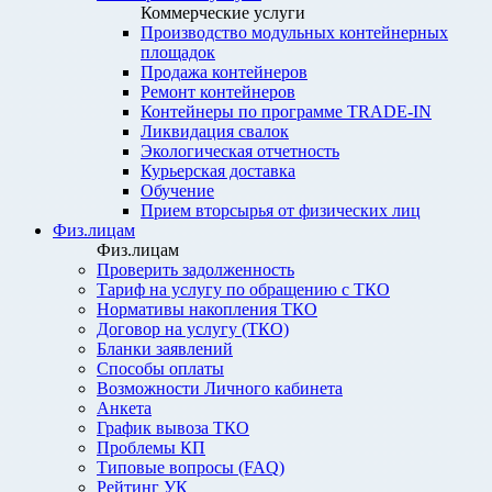
Коммерческие услуги
Производство модульных контейнерных
площадок
Продажа контейнеров
Ремонт контейнеров
Контейнеры по программе TRADE-IN
Ликвидация свалок
Экологическая отчетность
Курьерская доставка
Обучение
Прием вторсырья от физических лиц
Физ.лицам
Физ.лицам
Проверить задолженность
Тариф на услугу по обращению с ТКО
Нормативы накопления ТКО
Договор на услугу (ТКО)
Бланки заявлений
Способы оплаты
Возможности Личного кабинета
Анкета
График вывоза ТКО
Проблемы КП
Типовые вопросы (FAQ)
Рейтинг УК