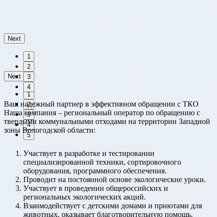
Next
1
2
Next
3
4
1
Ваш надежный партнер в эффективном обращении с ТКО
2
Наша компания – региональный оператор по обращению с
3
твердыми коммунальными отходами на территории Западной
4
зоны Вологодской области:
5
Участвует в разработке и тестировании
специализированной техники, сортировочного
оборудования, программного обеспечения.
Проводит на постоянной основе экологические уроки.
Участвует в проведении общероссийских и
региональных экологических акций.
Взаимодействует с детскими домами и приютами для
животных, оказывает благотворительную помощь.