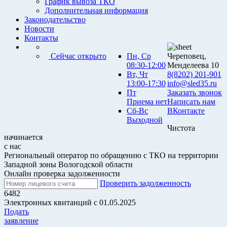
График вывоза ТКО
Дополнительная информация
Законодательство
Новости
Контакты
Сейчас открыто
Пн, Ср
Череповец,
08:30-12:00
Менделеева 10
Вт, Чт
8(8202) 201-901
13:00-17:30
info@sled35.ru
Пт
Заказать звонок
Приема нет
Написать нам
Сб-Вс
ВКонтакте
Выходной
Чистота
начинается
с нас
Региональный оператор по обращению с ТКО на территории
Западной зоны Вологодской области
Онлайн проверка задолженности
Проверить задолженность
6482
Электронных квитанций с 01.05.2025
Подать
заявление