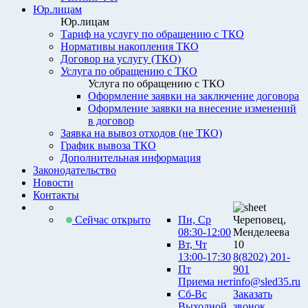
Юр.лицам
Юр.лицам
Тариф на услугу по обращению с ТКО
Нормативы накопления ТКО
Договор на услугу (ТКО)
Услуга по обращению с ТКО
Услуга по обращению с ТКО
Оформление заявки на заключение договора
Оформление заявки на внесение изменений
в договор
Заявка на вывоз отходов (не ТКО)
График вывоза ТКО
Дополнительная информация
Законодательство
Новости
Контакты
Сейчас открыто
Пн, Ср
Череповец,
08:30-12:00
Менделеева
Вт, Чт
10
13:00-17:30
8(8202) 201-
Пт
901
Приема нет
info@sled35.ru
Сб-Вс
Заказать
Выходной
звонок