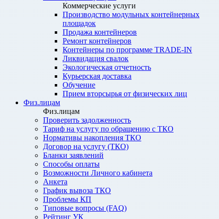
Коммерческие услуги
Производство модульных контейнерных
площадок
Продажа контейнеров
Ремонт контейнеров
Контейнеры по программе TRADE-IN
Ликвидация свалок
Экологическая отчетность
Курьерская доставка
Обучение
Прием вторсырья от физических лиц
Физ.лицам
Физ.лицам
Проверить задолженность
Тариф на услугу по обращению с ТКО
Нормативы накопления ТКО
Договор на услугу (ТКО)
Бланки заявлений
Способы оплаты
Возможности Личного кабинета
Анкета
График вывоза ТКО
Проблемы КП
Типовые вопросы (FAQ)
Рейтинг УК