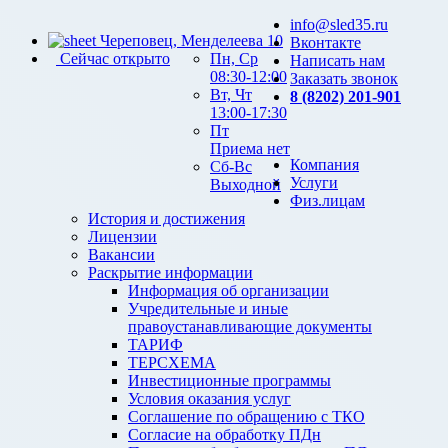
info@sled35.ru
Череповец, Менделеева 10
Вконтакте
Сейчас открыто
Пн, Ср
Написать нам
08:30-12:00
Заказать звонок
Вт, Чт
8 (8202) 201-901
13:00-17:30
Пт
Приема нет
Компания
Сб-Вс
Услуги
Выходной
Физ.лицам
История и достижения
Лицензии
Вакансии
Раскрытие информации
Информация об организации
Учредительные и иные
правоустанавливающие документы
ТАРИФ
ТЕРСХЕМА
Инвестиционные программы
Условия оказания услуг
Соглашение по обращению с ТКО
Согласие на обработку ПДн