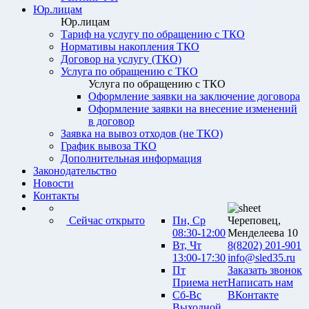
Юр.лицам
Юр.лицам
Тариф на услугу по обращению с ТКО
Нормативы накопления ТКО
Договор на услугу (ТКО)
Услуга по обращению с ТКО
Услуга по обращению с ТКО
Оформление заявки на заключение договора
Оформление заявки на внесение изменений
в договор
Заявка на вывоз отходов (не ТКО)
График вывоза ТКО
Дополнительная информация
Законодательство
Новости
Контакты
Сейчас открыто
Пн, Ср
Череповец,
08:30-12:00
Менделеева 10
Вт, Чт
8(8202) 201-901
13:00-17:30
info@sled35.ru
Пт
Заказать звонок
Приема нет
Написать нам
Сб-Вс
ВКонтакте
Выходной