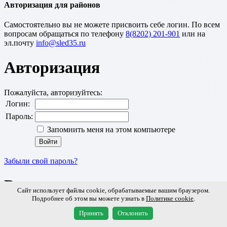
Авторизация для районов
Cамостоятельно вы не можете присвоить себе логин. По всем
вопросам обращаться по телефону
8(8202) 201-901
или на
эл.почту
Авторизация
Пожалуйста, авторизуйтесь:
Логин:
Пароль:
Запомнить меня на этом компьютере
Забыли свой пароль?
Регистрация
Сайт использует файлы cookie, обрабатываемые вашим браузером.
Подробнее об этом вы можете узнать в
Политике cookie
.
Cannot find 'new2' template with page ''
Принять
Отклонить