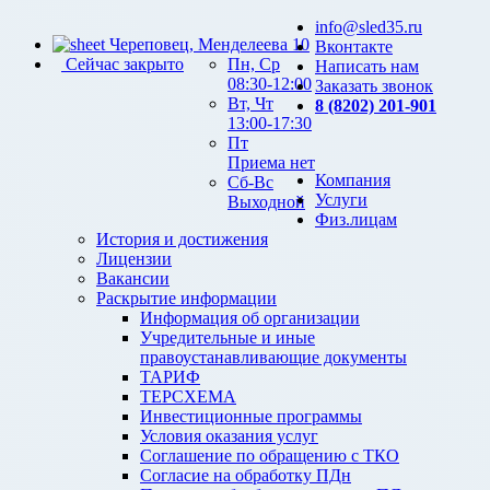
info@sled35.ru
Череповец, Менделеева 10
Вконтакте
Сейчас закрыто
Пн, Ср
Написать нам
08:30-12:00
Заказать звонок
Вт, Чт
8 (8202) 201-901
13:00-17:30
Пт
Приема нет
Компания
Сб-Вс
Услуги
Выходной
Физ.лицам
История и достижения
Лицензии
Вакансии
Раскрытие информации
Информация об организации
Учредительные и иные
правоустанавливающие документы
ТАРИФ
ТЕРСХЕМА
Инвестиционные программы
Условия оказания услуг
Соглашение по обращению с ТКО
Согласие на обработку ПДн