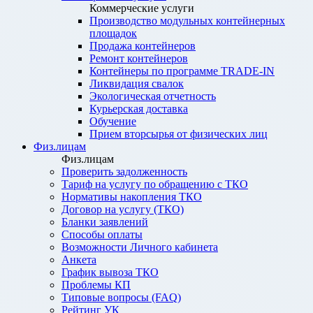
Коммерческие услуги
Производство модульных контейнерных
площадок
Продажа контейнеров
Ремонт контейнеров
Контейнеры по программе TRADE-IN
Ликвидация свалок
Экологическая отчетность
Курьерская доставка
Обучение
Прием вторсырья от физических лиц
Физ.лицам
Физ.лицам
Проверить задолженность
Тариф на услугу по обращению с ТКО
Нормативы накопления ТКО
Договор на услугу (ТКО)
Бланки заявлений
Способы оплаты
Возможности Личного кабинета
Анкета
График вывоза ТКО
Проблемы КП
Типовые вопросы (FAQ)
Рейтинг УК