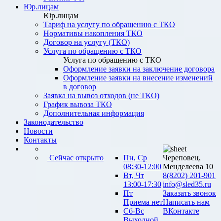
Юр.лицам
Юр.лицам
Тариф на услугу по обращению с ТКО
Нормативы накопления ТКО
Договор на услугу (ТКО)
Услуга по обращению с ТКО
Услуга по обращению с ТКО
Оформление заявки на заключение договора
Оформление заявки на внесение изменений
в договор
Заявка на вывоз отходов (не ТКО)
График вывоза ТКО
Дополнительная информация
Законодательство
Новости
Контакты
Сейчас открыто
Пн, Ср
Череповец,
08:30-12:00
Менделеева 10
Вт, Чт
8(8202) 201-901
13:00-17:30
info@sled35.ru
Пт
Заказать звонок
Приема нет
Написать нам
Сб-Вс
ВКонтакте
Выходной