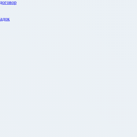
 договор
адок