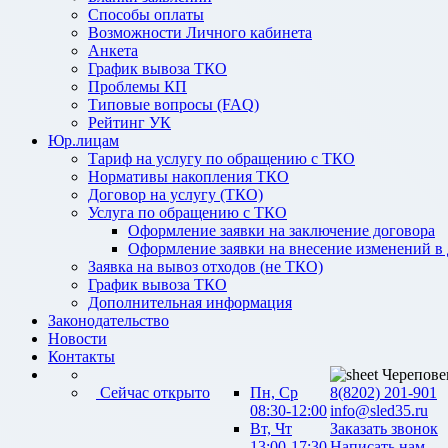
Способы оплаты
Возможности Личного кабинета
Анкета
График вывоза ТКО
Проблемы КП
Типовые вопросы (FAQ)
Рейтинг УК
Юр.лицам
Тариф на услугу по обращению с ТКО
Нормативы накопления ТКО
Договор на услугу (ТКО)
Услуга по обращению с ТКО
Оформление заявки на заключение договора
Оформление заявки на внесение изменений в
Заявка на вывоз отходов (не ТКО)
График вывоза ТКО
Дополнительная информация
Законодательство
Новости
Контакты
Черепове
Сейчас открыто
Пн, Ср
8(8202) 201-901
08:30-12:00
info@sled35.ru
Вт, Чт
Заказать звонок
13:00-17:30
Написать нам