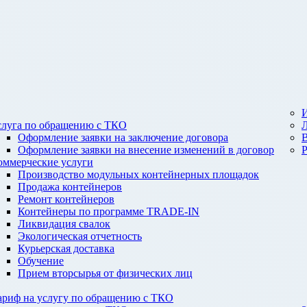
И
слуга по обращению с ТКО
Оформление заявки на заключение договора
Оформление заявки на внесение изменений в договор
оммерческие услуги
Производство модульных контейнерных площадок
Продажа контейнеров
Ремонт контейнеров
Контейнеры по программе TRADE-IN
Ликвидация свалок
Экологическая отчетность
Курьерская доставка
Обучение
Прием вторсырья от физических лиц
ариф на услугу по обращению с ТКО