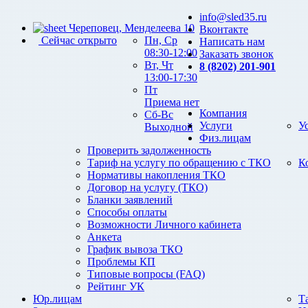
info@sled35.ru
Череповец, Менделеева 10
Вконтакте
Сейчас открыто
Пн, Ср
Написать нам
08:30-12:00
Заказать звонок
Вт, Чт
8 (8202) 201-901
13:00-17:30
Пт
Приема нет
Компания
Сб-Вс
Услуги
У
Выходной
Физ.лицам
Проверить задолженность
Тариф на услугу по обращению с ТКО
К
Нормативы накопления ТКО
Договор на услугу (ТКО)
Бланки заявлений
Способы оплаты
Возможности Личного кабинета
Анкета
График вывоза ТКО
Проблемы КП
Типовые вопросы (FAQ)
Рейтинг УК
Юр.лицам
Т