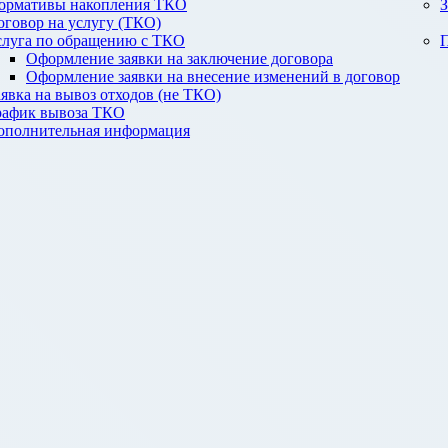
ормативы накопления ТКО
З
оговор на услугу (ТКО)
слуга по обращению с ТКО
П
Оформление заявки на заключение договора
Оформление заявки на внесение изменений в договор
аявка на вывоз отходов (не ТКО)
рафик вывоза ТКО
ополнительная информация