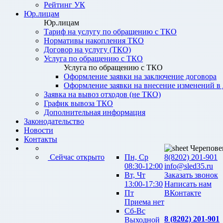
Рейтинг УК
Юр.лицам
Юр.лицам
Тариф на услугу по обращению с ТКО
Нормативы накопления ТКО
Договор на услугу (ТКО)
Услуга по обращению с ТКО
Услуга по обращению с ТКО
Оформление заявки на заключение договора
Оформление заявки на внесение изменений в
Заявка на вывоз отходов (не ТКО)
График вывоза ТКО
Дополнительная информация
Законодательство
Новости
Контакты
Черепове
Сейчас открыто
Пн, Ср
8(8202) 201-901
08:30-12:00
info@sled35.ru
Вт, Чт
Заказать звонок
13:00-17:30
Написать нам
Пт
ВКонтакте
Приема нет
Сб-Вс
8 (8202) 201-901
Выходной