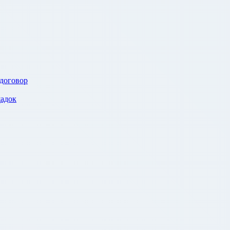
 договор
адок