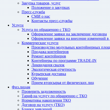
Закупка товаров, услуг
Положение о закупках
Пресс-служба
СМИ о нас
Контакты пресс-службы
Услуги
Услуга по обращению с ТКО
Оформление заявки на заключение договора
Оформление заявки на внесение изменений в
Коммерческие услуги
Производство модульных контейнерных площ
Продажа контейнеров
Ремонт контейнеров
Контейнеры по программе TRADE-IN
Ликвидация свалок
Экологическая отчетность
Курьерская доставка
Обучение
Прием вторсырья от физических лиц
Физ.лицам
Проверить задолженность
Тариф на услугу по обращению с ТКО
Нормативы накопления ТКО
Договор на услугу (ТКО)
Бланки заявлений