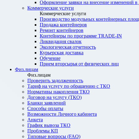
Оформление заявки на внесение изменений в
Коммерческие услуги
Коммерческие услуги
Производство модульных контейнерных площ
Продажа контейнеров
Ремонт контейнеров
Контейнеры по программе TRADE-IN
Ликвидация свалок
Экологическая отчетность
Курьерская доставка
Обучение
Прием вторсырья от физических лиц
Физ.лицам
Физ.лицам
Проверить задолженность
Тариф на услугу по обращению с ТКО
Нормативы накопления ТКО
Договор на услугу (ТКО)
Бланки заявлений
Способы оплаты
Возможности Личного кабинета
Анкета
График вывоза ТКО
Проблемы КП
Типовые вопросы (FAQ)