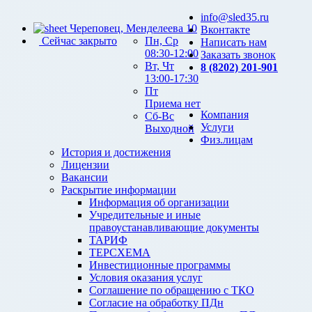
info@sled35.ru
Череповец, Менделеева 10
Вконтакте
Сейчас закрыто
Пн, Ср
Написать нам
08:30-12:00
Заказать звонок
Вт, Чт
8 (8202) 201-901
13:00-17:30
Пт
Приема нет
Компания
Сб-Вс
Услуги
Выходной
Физ.лицам
История и достижения
Лицензии
Вакансии
Раскрытие информации
Информация об организации
Учредительные и иные
правоустанавливающие документы
ТАРИФ
ТЕРСХЕМА
Инвестиционные программы
Условия оказания услуг
Соглашение по обращению с ТКО
Согласие на обработку ПДн