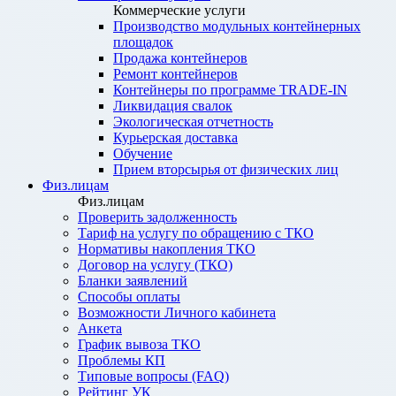
Коммерческие услуги
Производство модульных контейнерных
площадок
Продажа контейнеров
Ремонт контейнеров
Контейнеры по программе TRADE-IN
Ликвидация свалок
Экологическая отчетность
Курьерская доставка
Обучение
Прием вторсырья от физических лиц
Физ.лицам
Физ.лицам
Проверить задолженность
Тариф на услугу по обращению с ТКО
Нормативы накопления ТКО
Договор на услугу (ТКО)
Бланки заявлений
Способы оплаты
Возможности Личного кабинета
Анкета
График вывоза ТКО
Проблемы КП
Типовые вопросы (FAQ)
Рейтинг УК