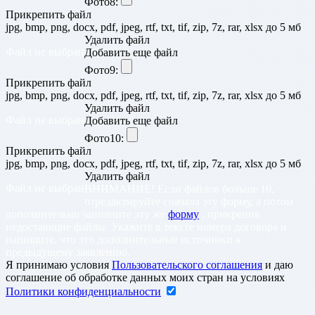
Фото8:
Прикрепить файл
jpg, bmp, png, docx, pdf, jpeg, rtf, txt, tif, zip, 7z, rar, xlsx до 5 мб
Удалить файл
Файл не выбран
Добавить еще файл
Фото9:
Прикрепить файл
jpg, bmp, png, docx, pdf, jpeg, rtf, txt, tif, zip, 7z, rar, xlsx до 5 мб
Удалить файл
Файл не выбран
Добавить еще файл
Фото10:
Прикрепить файл
jpg, bmp, png, docx, pdf, jpeg, rtf, txt, tif, zip, 7z, rar, xlsx до 5 мб
Удалить файл
Файл не выбран
ВНИМАНИЕ! Если файлов больше 10,
отредактируйте сначала эту форму, а потом
дополнительно заполните эту же
форму
, прикрепив
недостающие файлы. Укажите в тексте номера договора и
напишите, что это дополнительные источники к
предыдущему заявлению.
Я принимаю условия
Пользовательского соглашения
и даю
соглашение об обработке данных моих стран на условиях
Политики конфиденциальности