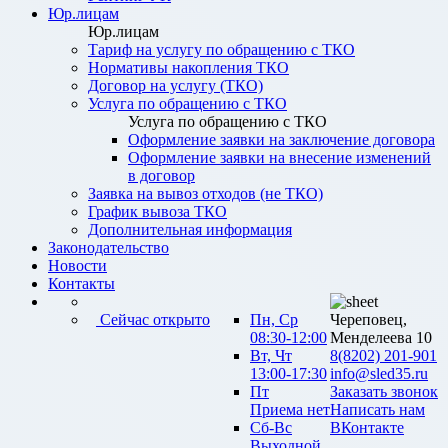
Юр.лицам
Юр.лицам
Тариф на услугу по обращению с ТКО
Нормативы накопления ТКО
Договор на услугу (ТКО)
Услуга по обращению с ТКО
Услуга по обращению с ТКО
Оформление заявки на заключение договора
Оформление заявки на внесение изменений
в договор
Заявка на вывоз отходов (не ТКО)
График вывоза ТКО
Дополнительная информация
Законодательство
Новости
Контакты
Сейчас открыто
Пн, Ср
Череповец,
08:30-12:00
Менделеева 10
Вт, Чт
8(8202) 201-901
13:00-17:30
info@sled35.ru
Пт
Заказать звонок
Приема нет
Написать нам
Сб-Вс
ВКонтакте
Выходной