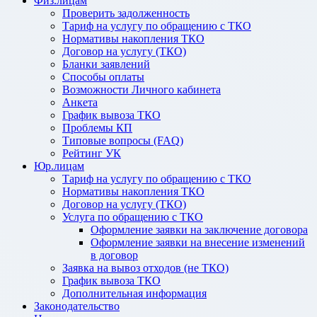
Физ.лицам
Проверить задолженность
Тариф на услугу по обращению с ТКО
Нормативы накопления ТКО
Договор на услугу (ТКО)
Бланки заявлений
Способы оплаты
Возможности Личного кабинета
Анкета
График вывоза ТКО
Проблемы КП
Типовые вопросы (FAQ)
Рейтинг УК
Юр.лицам
Тариф на услугу по обращению с ТКО
Нормативы накопления ТКО
Договор на услугу (ТКО)
Услуга по обращению с ТКО
Оформление заявки на заключение договора
Оформление заявки на внесение изменений
в договор
Заявка на вывоз отходов (не ТКО)
График вывоза ТКО
Дополнительная информация
Законодательство