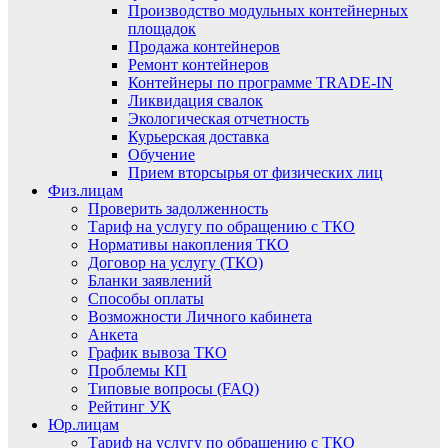
Производство модульных контейнерных
площадок
Продажа контейнеров
Ремонт контейнеров
Контейнеры по программе TRADE-IN
Ликвидация свалок
Экологическая отчетность
Курьерская доставка
Обучение
Прием вторсырья от физических лиц
Физ.лицам
Проверить задолженность
Тариф на услугу по обращению с ТКО
Нормативы накопления ТКО
Договор на услугу (ТКО)
Бланки заявлений
Способы оплаты
Возможности Личного кабинета
Анкета
График вывоза ТКО
Проблемы КП
Типовые вопросы (FAQ)
Рейтинг УК
Юр.лицам
Тариф на услугу по обращению с ТКО