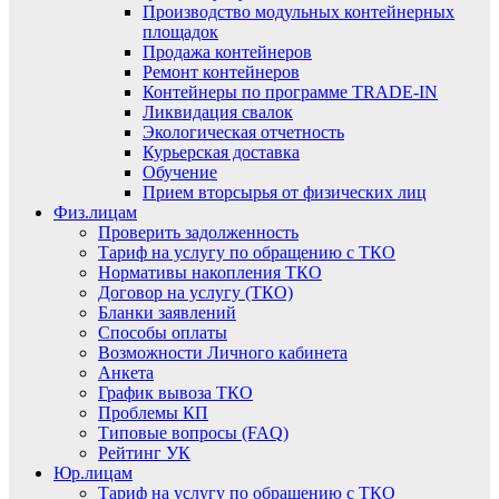
Производство модульных контейнерных
площадок
Продажа контейнеров
Ремонт контейнеров
Контейнеры по программе TRADE-IN
Ликвидация свалок
Экологическая отчетность
Курьерская доставка
Обучение
Прием вторсырья от физических лиц
Физ.лицам
Проверить задолженность
Тариф на услугу по обращению с ТКО
Нормативы накопления ТКО
Договор на услугу (ТКО)
Бланки заявлений
Способы оплаты
Возможности Личного кабинета
Анкета
График вывоза ТКО
Проблемы КП
Типовые вопросы (FAQ)
Рейтинг УК
Юр.лицам
Тариф на услугу по обращению с ТКО