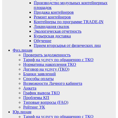
Производство модульных контейнерных
площадок
Продажа контейнеров
Ремонт контейнеров
Контейнеры по программе TRADE-IN
Ликвидация свалок
Экологическая отчетность
Курьерская доставка
Обучение
Прием вторсырья от физических лиц
Физ.лицам
Проверить задолженность
Тариф на услугу по обращению с ТКО
Нормативы накопления ТКО
Договор на услугу (ТКО)
Бланки заявлений
Способы оплаты
Возможности Личного кабинета
Анкета
График вывоза ТКО
Проблемы КП
Типовые вопросы (FAQ)
Рейтинг УК
Юр.лицам
Тариф на услугу по обращению с ТКО