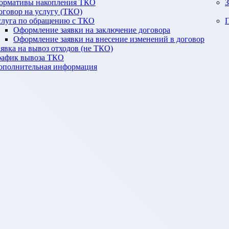
ормативы накопления ТКО
З
оговор на услугу (ТКО)
слуга по обращению с ТКО
П
Оформление заявки на заключение договора
Оформление заявки на внесение изменений в договор
аявка на вывоз отходов (не ТКО)
рафик вывоза ТКО
ополнительная информация