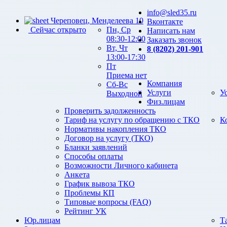
info@sled35.ru
Череповец, Менделеева 10
Вконтакте
Сейчас открыто
Пн, Ср
Написать нам
08:30-12:00
Заказать звонок
Вт, Чт
8 (8202) 201-901
13:00-17:30
Пт
Приема нет
Компания
Сб-Вс
Услуги
У
Выходной
Физ.лицам
Проверить задолженность
Тариф на услугу по обращению с ТКО
К
Нормативы накопления ТКО
Договор на услугу (ТКО)
Бланки заявлений
Способы оплаты
Возможности Личного кабинета
Анкета
График вывоза ТКО
Проблемы КП
Типовые вопросы (FAQ)
Рейтинг УК
Юр.лицам
Т