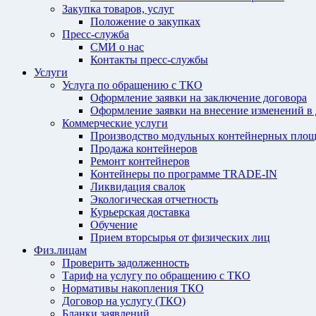
Закупка товаров, услуг
Положение о закупках
Пресс-служба
СМИ о нас
Контакты пресс-службы
Услуги
Услуга по обращению с ТКО
Оформление заявки на заключение договора
Оформление заявки на внесение изменений в
Коммерческие услуги
Производство модульных контейнерных площ
Продажа контейнеров
Ремонт контейнеров
Контейнеры по программе TRADE-IN
Ликвидация свалок
Экологическая отчетность
Курьерская доставка
Обучение
Прием вторсырья от физических лиц
Физ.лицам
Проверить задолженность
Тариф на услугу по обращению с ТКО
Нормативы накопления ТКО
Договор на услугу (ТКО)
Бланки заявлений