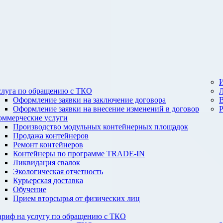
И
слуга по обращению с ТКО
Оформление заявки на заключение договора
Оформление заявки на внесение изменений в договор
оммерческие услуги
Производство модульных контейнерных площадок
Продажа контейнеров
Ремонт контейнеров
Контейнеры по программе TRADE-IN
Ликвидация свалок
Экологическая отчетность
Курьерская доставка
Обучение
Прием вторсырья от физических лиц
ариф на услугу по обращению с ТКО