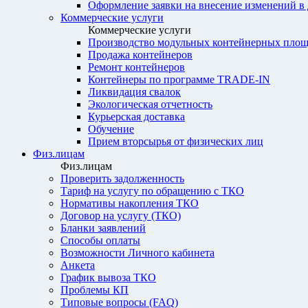
Оформление заявки на внесение изменений в
Коммерческие услуги
Коммерческие услуги
Производство модульных контейнерных площ
Продажа контейнеров
Ремонт контейнеров
Контейнеры по программе TRADE-IN
Ликвидация свалок
Экологическая отчетность
Курьерская доставка
Обучение
Прием вторсырья от физических лиц
Физ.лицам
Физ.лицам
Проверить задолженность
Тариф на услугу по обращению с ТКО
Нормативы накопления ТКО
Договор на услугу (ТКО)
Бланки заявлений
Способы оплаты
Возможности Личного кабинета
Анкета
График вывоза ТКО
Проблемы КП
Типовые вопросы (FAQ)