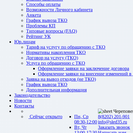
Способы оплаты
Возможности Личного кабинета
Анкета
График вывоза ТКО
Проблемы КП
Типовые вопросы (FAQ)
Рейтинг УК
Юр.лицам
Тариф на услугу по обращению с ТКО
Нормативы накопления ТКО
Договор на услугу (ТКО)
Услуга по обращению с ТКО
Оформление заявки на заключение договора
Оформление заявки на внесение изменений в
Заявка на вывоз отходов (не ТКО)
График вывоза ТКО
Дополнительная информация
Законодательство
Новости
Контакты
Черепове
Сейчас открыто
Пн, Ср
8(8202) 201-901
08:30-12:00
info@sled35.ru
Вт, Чт
Заказать звонок
13:00-17:30
Написать нам