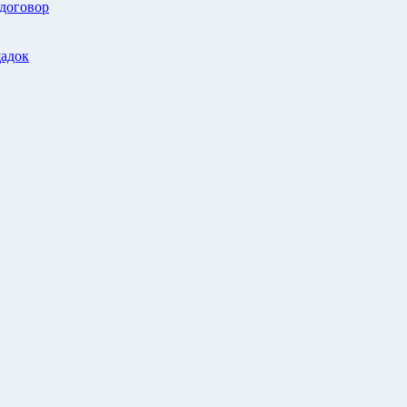
 договор
адок