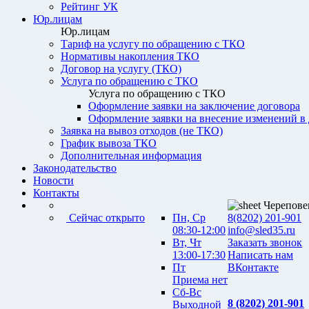
Рейтинг УК
Юр.лицам
Юр.лицам
Тариф на услугу по обращению с ТКО
Нормативы накопления ТКО
Договор на услугу (ТКО)
Услуга по обращению с ТКО
Услуга по обращению с ТКО
Оформление заявки на заключение договора
Оформление заявки на внесение изменений в
Заявка на вывоз отходов (не ТКО)
График вывоза ТКО
Дополнительная информация
Законодательство
Новости
Контакты
Черепове
Сейчас открыто
Пн, Ср
8(8202) 201-901
08:30-12:00
info@sled35.ru
Вт, Чт
Заказать звонок
13:00-17:30
Написать нам
Пт
ВКонтакте
Приема нет
Сб-Вс
8 (8202) 201-901
Выходной