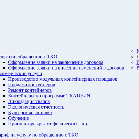
И
слуга по обращению с ТКО
Оформление заявки на заключение договора
Оформление заявки на внесение изменений в договор
оммерческие услуги
Производство модульных контейнерных площадок
Продажа контейнеров
Ремонт контейнеров
Контейнеры по программе TRADE-IN
Ликвидация свалок
Экологическая отчетность
Курьерская доставка
Обучение
Прием вторсырья от физических лиц
ариф на услугу по обращению с ТКО