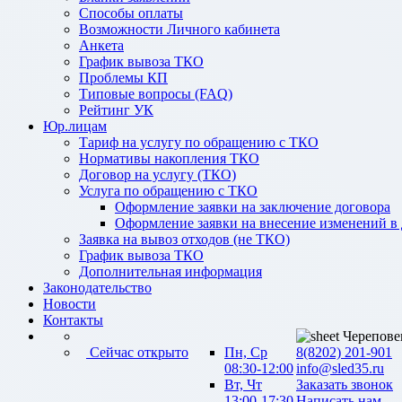
Способы оплаты
Возможности Личного кабинета
Анкета
График вывоза ТКО
Проблемы КП
Типовые вопросы (FAQ)
Рейтинг УК
Юр.лицам
Тариф на услугу по обращению с ТКО
Нормативы накопления ТКО
Договор на услугу (ТКО)
Услуга по обращению с ТКО
Оформление заявки на заключение договора
Оформление заявки на внесение изменений в
Заявка на вывоз отходов (не ТКО)
График вывоза ТКО
Дополнительная информация
Законодательство
Новости
Контакты
Черепове
Сейчас открыто
Пн, Ср
8(8202) 201-901
08:30-12:00
info@sled35.ru
Вт, Чт
Заказать звонок
13:00-17:30
Написать нам