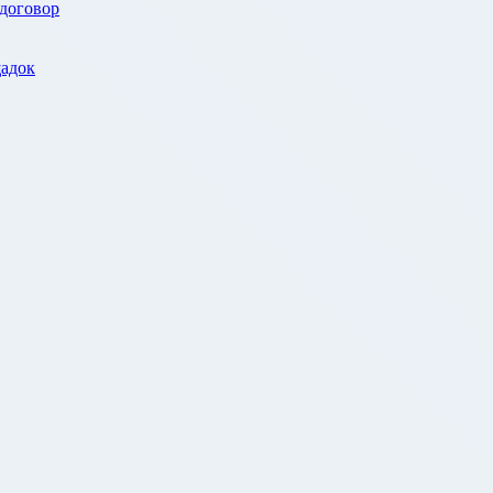
 договор
адок