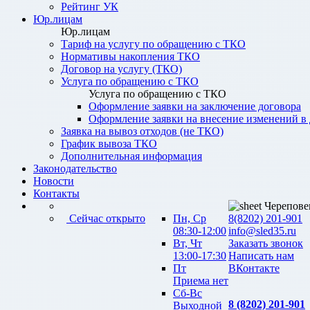
Рейтинг УК
Юр.лицам
Юр.лицам
Тариф на услугу по обращению с ТКО
Нормативы накопления ТКО
Договор на услугу (ТКО)
Услуга по обращению с ТКО
Услуга по обращению с ТКО
Оформление заявки на заключение договора
Оформление заявки на внесение изменений в
Заявка на вывоз отходов (не ТКО)
График вывоза ТКО
Дополнительная информация
Законодательство
Новости
Контакты
Черепове
Сейчас открыто
Пн, Ср
8(8202) 201-901
08:30-12:00
info@sled35.ru
Вт, Чт
Заказать звонок
13:00-17:30
Написать нам
Пт
ВКонтакте
Приема нет
Сб-Вс
8 (8202) 201-901
Выходной