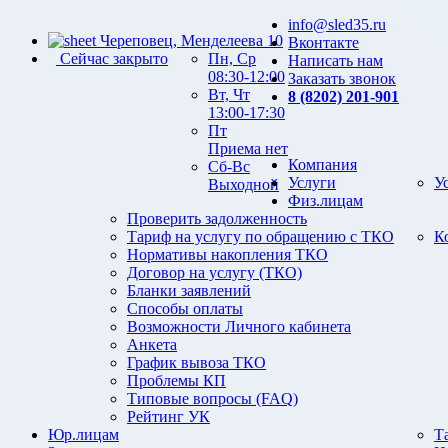
info@sled35.ru
Череповец, Менделеева 10
Вконтакте
Сейчас закрыто
Пн, Ср
Написать нам
08:30-12:00
Заказать звонок
Вт, Чт
8 (8202) 201-901
13:00-17:30
Пт
Приема нет
Компания
Сб-Вс
Услуги
У
Выходной
Физ.лицам
Проверить задолженность
Тариф на услугу по обращению с ТКО
К
Нормативы накопления ТКО
Договор на услугу (ТКО)
Бланки заявлений
Способы оплаты
Возможности Личного кабинета
Анкета
График вывоза ТКО
Проблемы КП
Типовые вопросы (FAQ)
Рейтинг УК
Юр.лицам
Т