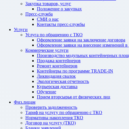
Закупка товаров, услуг
Положение о закупках
Пресс-служба
СМИ о нас
Контакты пресс-службы
Услуги
Услуга по обращению с ТКО
Оформление заявки на заключение договора
Оформление заявки на внесение изменений в
Коммерческие услуги
Производство модульных контейнерных площ
Продажа контейнеров
Ремонт контейнеров
Контейнеры по программе TRADE-IN
Ликвидация свалок
Экологическая отчетность
Курьерская доставка
Обучение
Прием вторсырья от физических лиц
Физ.лицам
Проверить задолженность
Тариф на услугу по обращению с ТКО
Нормативы накопления ТКО
Договор на услугу (ТКО)
Бланки заявлений