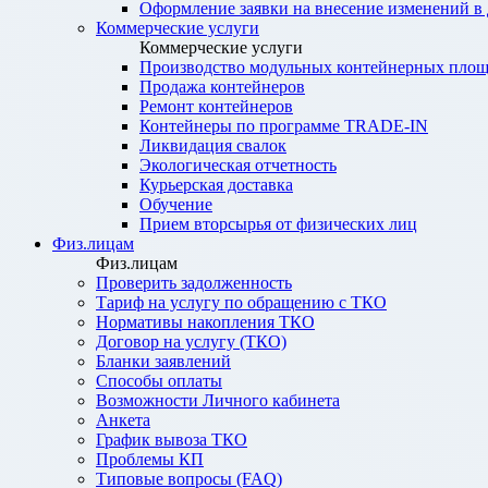
Оформление заявки на внесение изменений в
Коммерческие услуги
Коммерческие услуги
Производство модульных контейнерных площ
Продажа контейнеров
Ремонт контейнеров
Контейнеры по программе TRADE-IN
Ликвидация свалок
Экологическая отчетность
Курьерская доставка
Обучение
Прием вторсырья от физических лиц
Физ.лицам
Физ.лицам
Проверить задолженность
Тариф на услугу по обращению с ТКО
Нормативы накопления ТКО
Договор на услугу (ТКО)
Бланки заявлений
Способы оплаты
Возможности Личного кабинета
Анкета
График вывоза ТКО
Проблемы КП
Типовые вопросы (FAQ)