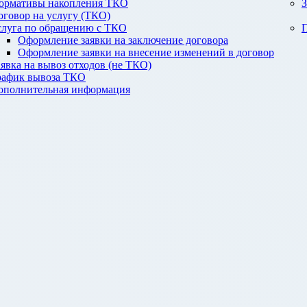
ормативы накопления ТКО
З
оговор на услугу (ТКО)
слуга по обращению с ТКО
П
Оформление заявки на заключение договора
Оформление заявки на внесение изменений в договор
аявка на вывоз отходов (не ТКО)
рафик вывоза ТКО
ополнительная информация